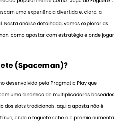
conhecido popularmente como “Jogo do Foguete”,
scam uma experiência divertida e, claro, a
l. Nesta análise detalhada, vamos explorar as
eman, como apostar com estratégia e onde jogar
guete (Spaceman)?
no desenvolvido pela Pragmatic Play que
 com uma dinâmica de multiplicadores baseados
 dos slots tradicionais, aqui a aposta não é
tínuo, onde o foguete sobe e o prêmio aumenta