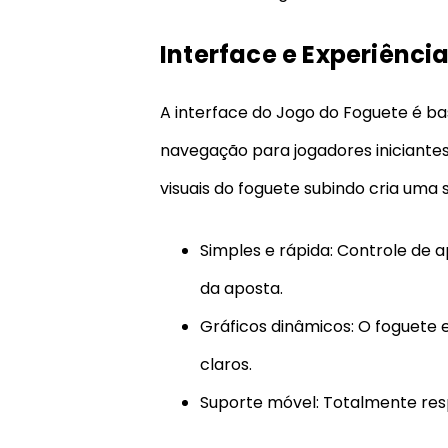
Interface e Experiênc
A interface do Jogo do Foguete é bast
navegação para jogadores iniciantes 
visuais do foguete subindo cria uma
Simples e rápida: Controle de 
da aposta.
Gráficos dinâmicos: O foguete 
claros.
Suporte móvel: Totalmente res