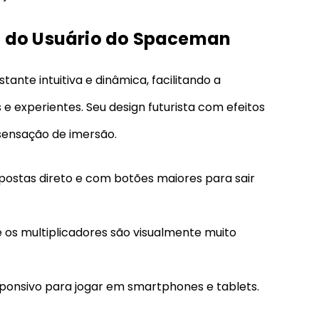
ia do Usuário do Spaceman
ante intuitiva e dinâmica, facilitando a
e experientes. Seu design futurista com efeitos
 sensação de imersão.
apostas direto e com botões maiores para sair
e os multiplicadores são visualmente muito
ponsivo para jogar em smartphones e tablets.