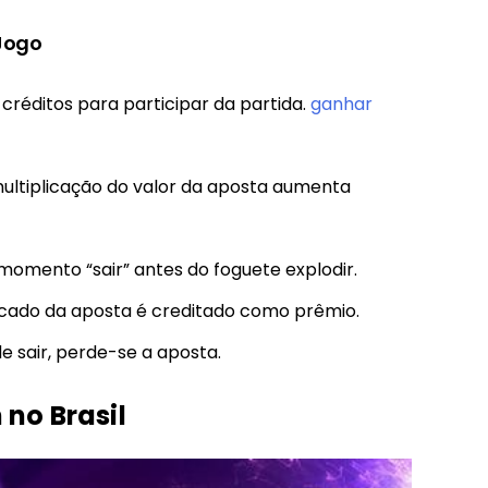
Jogo
créditos para participar da partida.
ganhar
ultiplicação do valor da aposta aumenta
momento “sair” antes do foguete explodir.
plicado da aposta é creditado como prêmio.
e sair, perde-se a aposta.
no Brasil