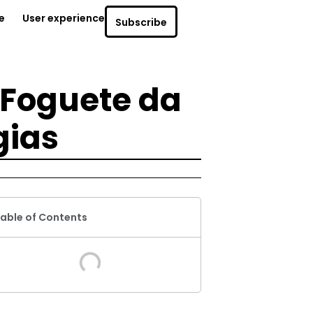
e
User experience
Subscribe
 Foguete da
gias
able of Contents