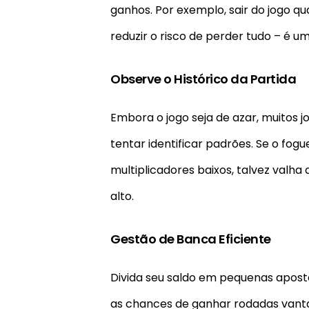
ganhos. Por exemplo, sair do jogo qu
reduzir o risco de perder tudo – é um
Observe o Histórico da Partida
Embora o jogo seja de azar, muito
tentar identificar padrões. Se o fo
multiplicadores baixos, talvez valh
alto.
Gestão de Banca Eficiente
Divida seu saldo em pequenas apost
as chances de ganhar rodadas vanta