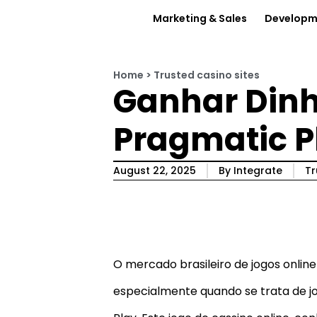
Marketing & Sales
Developme
Home
>
Trusted casino sites
Ganhar Dinh
Pragmatic Pl
August 22, 2025
By Integrate
Tr
O mercado brasileiro de jogos online
especialmente quando se trata de 